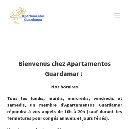
Accueil
Toutes les propriétés
▾
Qui sommes nous
Horaires d'ouvertures
Bienvenus chez Apartamentos
Règlement intérieur
Guardamar !
Extras
Contactez-nous
Livre d'or
Nos horaires
Tous les lundis, mardis, mercredis, vendredis et
samedis, un membre d’Apartamentos Guardamar
répondra à vos appels de 10h à 20h (sauf durant les
fermetures pour congés annuels et jours fériés).